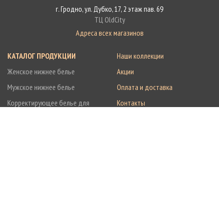
г. Гродно, ул. Дубко, 17, 2 этаж пав. 69
ТЦ OldCity
Адреса всех магазинов
КАТАЛОГ ПРОДУКЦИИ
Наши коллекции
Женское нижнее белье
Акции
Мужское нижнее белье
Оплата и доставка
Корректирующее белье для
Контакты
женщин
О компании
Домашняя женская одежда
Калькулятор размеров
Новости и события
© 2012-2026 © Edelicashop.by — интернет-магазин женского нижнего белья