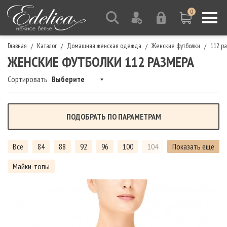
0
Главная
Каталог
Домашняя женская одежда
Женские футболки
112 р
/
/
/
/
ЖЕНСКИЕ ФУТБОЛКИ 112 РАЗМЕРА
Сортировать
Выберите
ПОДОБРАТЬ ПО ПАРАМЕТРАМ
Все
84
88
92
96
100
104
108
Показать еще
112
Майки-топы