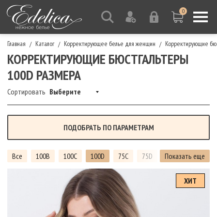
0
Главная
Каталог
Корректирующее белье для женщин
Корректирующие бю
/
/
/
КОРРЕКТИРУЮЩИЕ БЮСТГАЛЬТЕРЫ
100D РАЗМЕРА
Сортировать
Выберите
ПОДОБРАТЬ ПО ПАРАМЕТРАМ
Все
100B
100C
100D
75C
75D
Показать еще
75E
75F
7
ХИТ