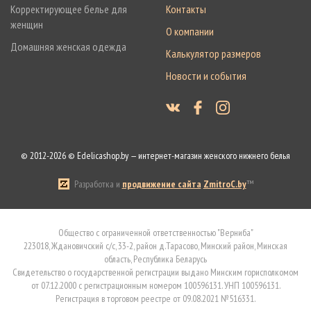
Корректирующее белье для
Контакты
женщин
О компании
Домашняя женская одежда
Калькулятор размеров
Новости и события
© 2012-2026 © Edelicashop.by — интернет-магазин женского нижнего белья
Разработка и
продвижение сайта
ZmitroC.by
™
Общество с ограниченной ответственностью "Верниба"
223018, Ждановичский с/с, 33-2, район д.Тарасово, Минский район, Минская
область, Республика Беларусь
Свидетельство о государственной регистрации выдано Минским горисполкомом
от 07.12.2000 с регистрационным номером 100596131. УНП 100596131.
Регистрация в торговом реестре от 09.08.2021 №516331.