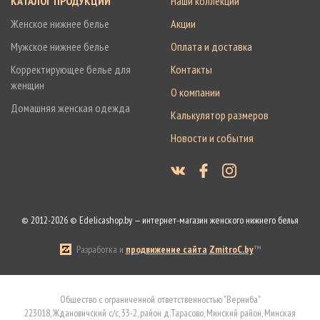
КАТАЛОГ ПРОДУКЦИИ
Наши коллекции
Женское нижнее белье
Акции
Мужское нижнее белье
Оплата и доставка
Корректирующее белье для
Контакты
женщин
О компании
Домашняя женская одежда
Калькулятор размеров
Новости и события
© 2012-2026 © Edelicashop.by — интернет-магазин женского нижнего белья
Разработка и
продвижение сайта
ZmitroC.by
™
Общество с ограниченной ответственностью "Верниба"
223018, Ждановичский с/с, 33-2, район д.Тарасово, Минский район, Минская