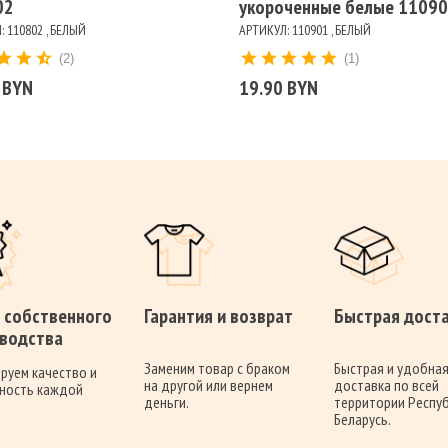
02
укороченные белые 1109
 110802 , БЕЛЫЙ
АРТИКУЛ: 110901 , БЕЛЫЙ
(2)
(1)
 BYN
19.90 BYN
 собственного
Гарантия и возврат
Быстрая дост
водства
Заменим товар с браком
Быстрая и удобна
руем качество и
на другой или вернем
доставка по всей
ность каждой
деньги.
территории Респу
Беларусь.