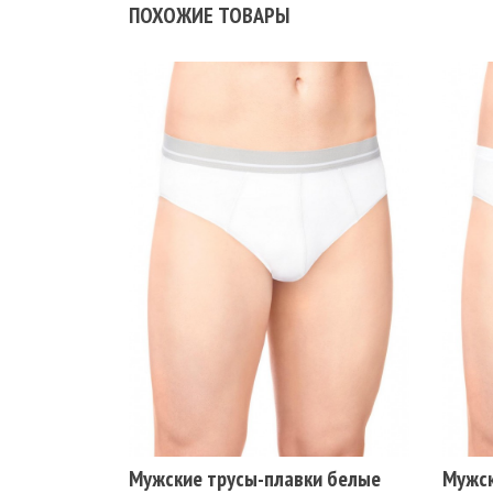
ПОХОЖИЕ ТОВАРЫ
Размеры
Ра
102-106
110-114
78-82
86-90
94-98
102
Цвет
Цв
БЕЛЫЙ
СЕРЫЙ
СИНИЙ
ЧЕРНЫЙ
БЕ
СЕРЫЙ МЕЛАНЖ
СЕ
Мужские трусы-плавки белые
Мужск