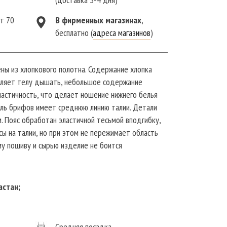
от 70
В фирменныx магазинах
,
бесплатно (
адреса магазинов
)
ны из хлопкового полотна. Содержание хлопка
оляет телу дышать, небольшое содержание
ластичность, что делает ношение нижнего белья
ль брифов имеет среднюю линию талии. Детали
. Пояс обработан эластичной тесьмой вподгибку,
ы на талии, но при этом не пережимает область
му пошиву и сырью изделие не боится
ем белье не меняет цвет и не растягивается.
в и натуральный дышащий хлопок обеспечат
при носке. Мужские брифы прекрасно подойдут
астан;
е для занятий спортом, фитнесом, для бега или
Средняя посадка