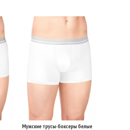
Размеры
102-106
110-114
78-82
94-98
Цвет
БЕЛЫЙ
СЕРЫЙ
СИНИЙ
ЧЕРНЫЙ
СЕРЫЙ МЕЛАНЖ
Мужские трусы-боксеры белые