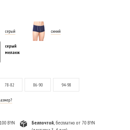
серый
синий
серый
меланж
78-82
86-90
94-98
размер?
 100 BYN
Белпочтой
, бесплатно от 70 BYN
(доставка 3-4 дня)