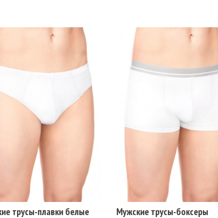
змеры
Размеры
-106
78-82
86-90
94-98
110-114
102-106
110-114
78-82
86-90
94-98
ет
Цвет
ЛЫЙ
СЕРЫЙ
СИНИЙ
ЧЕРНЫЙ
БЕЛЫЙ
СЕРЫЙ
СИНИЙ
ЧЕРНЫЙ
РЫЙ МЕЛАНЖ
СЕРЫЙ МЕЛАНЖ
ие трусы-плавки белые
Мужские трусы-боксеры