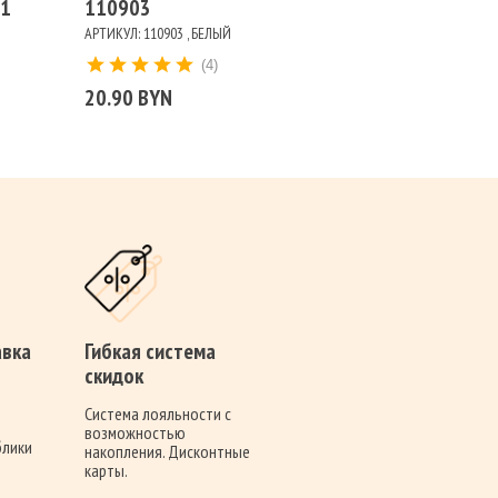
01
110903
АРТИКУЛ: 110903 , БЕЛЫЙ
(4)
20.90 BYN
авка
Гибкая система
скидок
я
Система лояльности с
возможностью
блики
накопления. Дисконтные
карты.