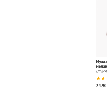
Ра
100
Цв
БЕ
СЕ
Мужск
мела
АРТИКУЛ
24.90