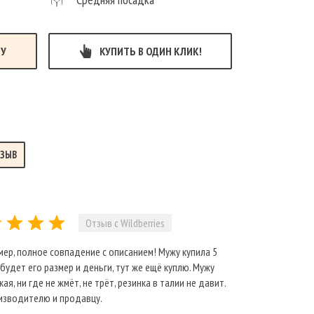
НУ
КУПИТЬ В ОДИН КЛИК!
ТЗЫВ
Отзыв с Wildberries
мер, полное совпадение с описанием! Мужу купила 5
 будет его размер и деньги, тут же ещё куплю. Мужу
я, ни где не жмёт, не трёт, резинка в талии не давит.
изводителю и продавцу.