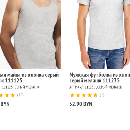
змеры
Размеры
104
108
92
96
112
100
104
108
112
92
96
116
ет
Цвет
ЛЫЙ
СЕРЫЙ
СИНИЙ
ЧЕРНЫЙ
БЕЛЫЙ
СЕРЫЙ
СИНИЙ
ЧЕРНЫЙ
РЫЙ МЕЛАНЖ
СЕРЫЙ МЕЛАНЖ
ая майка из хлопка серый
Мужская футболка из хлоп
нж 111125
серый меланж 111235
: 111125 , СЕРЫЙ МЕЛАНЖ
АРТИКУЛ: 111235 , СЕРЫЙ МЕЛАНЖ
(12)
(1)
 BYN
32.90 BYN