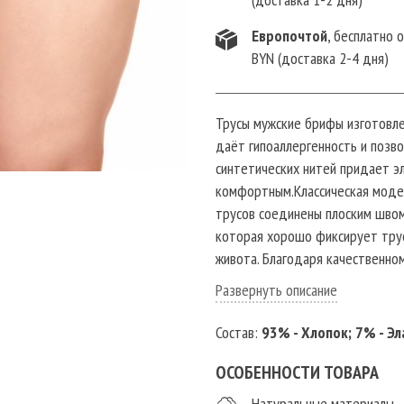
Европочтой
, бесплатно 
BYN (доставка 2-4 дня)
Трусы мужские брифы изготовле
даёт гипоаллергенность и позв
синтетических нитей придает э
комфортным.Классическая моде
трусов соединены плоским швом
которая хорошо фиксирует трус
живота. Благодаря качественно
многократных стирок. Со времен
Развернуть описание
Выверенные конструкции трусо
идеальную посадку и комфорт 
Состав:
93% - Хлопок; 7% - Эл
для повседневной носки, а такж
для длительной ходьбы.
ОСОБЕННОСТИ ТОВАРА
Натуральные материалы