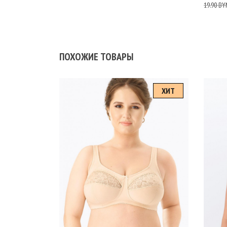
19.90 BY
ПОХОЖИЕ ТОВАРЫ
ХИТ
Размеры
Ра
95C
95B
95D
95E
100B
90G
90E
90C
100
90B
85H
85G
85F
85E
85B
80H
80G
80C
80F
80E
80D
80C
75G
75F
75E
75D
85E
100C
100D
100E
85C
90D
85D
95F
90F
95B