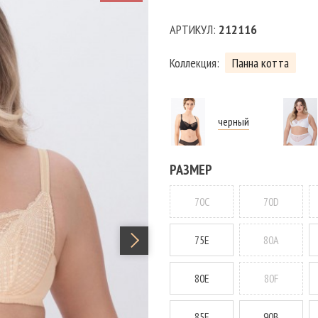
АРТИКУЛ:
212116
Коллекция:
Панна котта
черный
РАЗМЕР
70C
70D
75E
80A
80E
80F
85E
90B