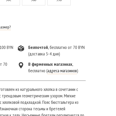
размер?
 100 BYN
Белпочтой
, бесплатно от 70 BYN
(доставка 3-4 дня)
от 70
В фирменныx магазинах
,
бесплатно (
адреса магазинов
)
готовлен из натурального хлопка в сочетании с
с трендовым геометрическим узором. Мягкие
с хлопковой подкладкой. Пояс бюстгальтера из
 Изнаночная сторона тесьмы и бретелей
ятная к телу. Несъемные бретели регулируются по