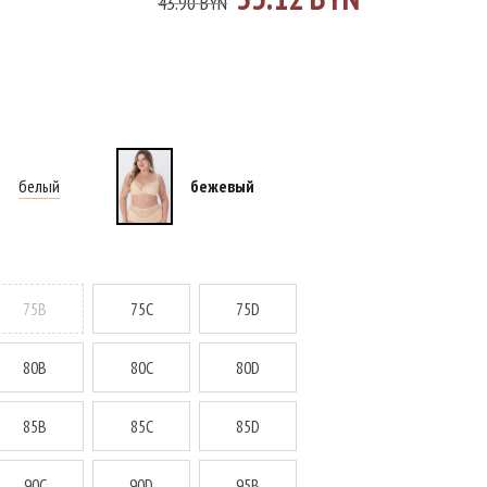
43.90 BYN
белый
бежевый
75B
75C
75D
80B
80C
80D
85B
85C
85D
90C
90D
95B