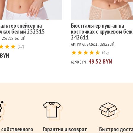
ет
Цвет
ЛЫЙ
КАКАО
ПИОН
СИНИЙ
ЧЕРНЫЙ
БЕЖЕВЫЙ
БЕЛЫЙ
ЧЕРНЫЙ
альтер спейсер на
Бюстгальтер пуш-ап на
чках белый 252515
косточках с кружевом бе
242611
 252515 , БЕЛЫЙ
АРТИКУЛ: 242611 , БЕЖЕВЫЙ
(17)
(45)
 BYN
49.52 BYN
61.90 BYN
 собственного
Гарантия и возврат
Быстрая дост