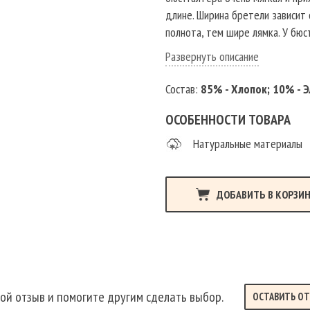
длине. Ширина бретели зависит
полнота, тем шире лямка. У бю
присутствует маленький бантик
Развернуть описание
элегантность и нежность образу
подходит к пышной полной форм
Состав:
85% - Хлопок; 10% - Э
нижнего белья повторяет анат
поддержку груди и спины. Лифч
ОСОБЕННОСТИ ТОВАРА
членения с хлопковым уплотнит
Натуральные материалы
плавно переходящую в бретель.
косточках, которые усиливают 
полной и округлой. Удобный, кр
ДОБАВИТЬ В КОРЗИ
подходит для повседневной нос
торжественных случаев, как св
бюстгальтер для пышной груди. 
вечернего образа.
ой отзыв и помогите другим сделать выбор.
ОСТАВИТЬ О