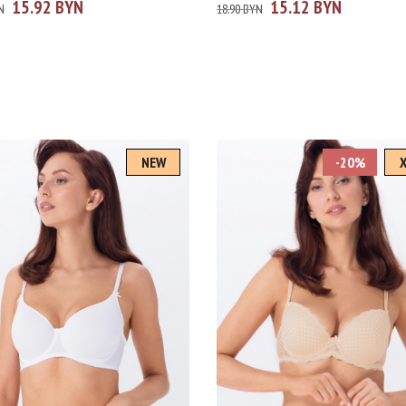
15.92 BYN
15.12 BYN
N
18.90 BYN
NEW
-20%
змеры
C
100B
100D
105B
105C
75F
80B
80D
80E
80F
80G
85B
85C
85D
Размеры
85F
85G
90B
90C
90D
90E
90F
70B
70C
70D
75A
75B
75C
75D
80
95C
95D
95E
80B
80C
85A
85B