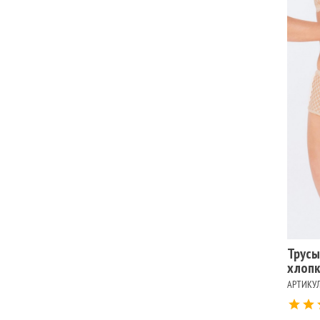
Ра
102
Цв
БЕ
Трусы
хлопк
АРТИКУЛ