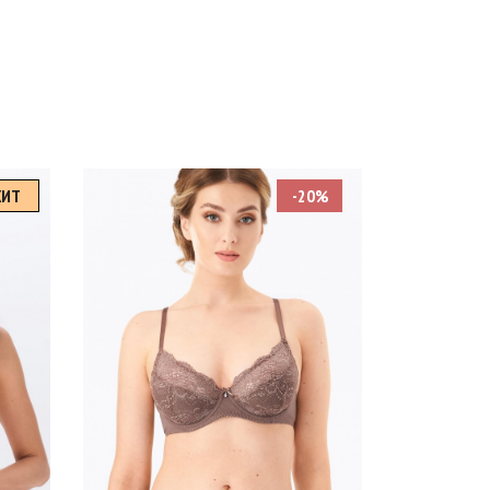
ХИТ
-20%
A
Размеры
75C
75D
75E
80D