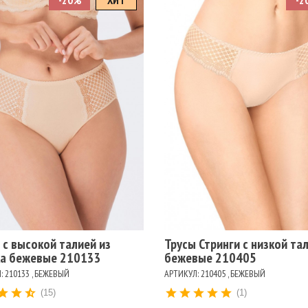
-20%
ХИТ
-2
змеры
Размеры
106
110
114
94
98
102
106
90
94
98
ет
Цвет
ЖЕВЫЙ
БЕЛЫЙ
ЧЕРНЫЙ
БЕЖЕВЫЙ
ЧЕРНЫЙ
БЕЛЫЙ
 с высокой талией из
Трусы Стринги с низкой та
а бежевые 210133
бежевые 210405
: 210133 , БЕЖЕВЫЙ
АРТИКУЛ: 210405 , БЕЖЕВЫЙ
(15)
(1)