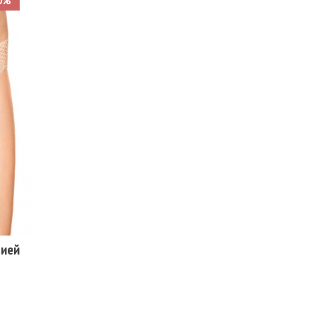
0%
лией