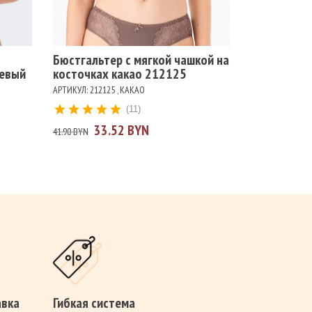
Цвет
КАКАО
КРАСНЫЙ
ЧЕРНЫЙ
БЕЛЫЙ
Бюстгальтер с мягкой чашкой на
жевый
косточках какао 212125
АРТИКУЛ: 212125 , КАКАО
(11)
33.52 BYN
41.90 BYN
авка
Гибкая система