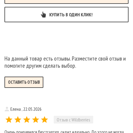
представлен с чашечками на косточках, которые усиливают
поддержку, приподнимая грудь, делая ее более полной и
КУПИТЬ В ОДИН КЛИК!
округлой. Удобный и красивый бюстик с кружевом подходит для
повседневной носки, для торжественных случаев, как свадебное
белье, бюстгальтер для пышной груди, бюстгальтер для
небольшой груди. Белье подходит как для офисного стиля, так
и для вечернего образа.
На данный товар есть отзывы. Разместите свой отзыв и
помогите другим сделать выбор.
ОСТАВИТЬ ОТЗЫВ
Елена , 22.05.2026
Отзыв с Wildberries
Очень понравился бюстгалтер, сидит идеально. До этого не могла