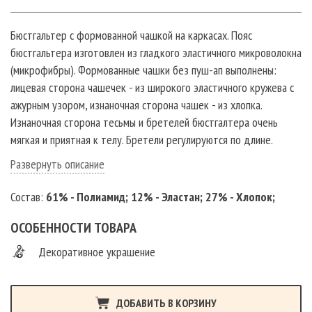
Бюстгальтер с формованной чашкой на каркасах. Пояс
бюстгальтера изготовлен из гладкого эластичного микроволокна
(микрофибры). Формованные чашки без пуш-ап выполнены:
лицевая сторона чашечек - из широкого эластичного кружева с
ажурным узором, изнаночная сторона чашек - из хлопка.
Изнаночная сторона тесьмы и бретелей бюстгалтера очень
мягкая и приятная к телу. Бретели регулируются по длине.
Ширина бретели зависит от размера бюстгальтера, чем больше
Развернуть описание
размер и полнота, тем шире лямка лифчика. У бюстгальтера в
качестве декоративного элемента присутствует маленький
Состав:
61% - Полиамид; 12% - Эластан; 27% - Хлопок;
бантик с украшением со стразами спереди по центру изделия.
Бюстгальтер женский с кружевом подходит практически к
ОСОБЕННОСТИ ТОВАРА
любой форме груди. Эта форма нижнего белья позволяет
Декоративное украшение
создать визуальное увеличение груди, придает груди
наполненность и создает объемное декольте. Лифчик женский
имеет мягкие формованные чашки с хлопковой изнанкой. Лиф
ДОБАВИТЬ В КОРЗИНУ