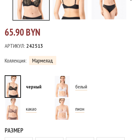
65.90 BYN
АРТИКУЛ:
242513
Коллекция:
Мармелад
черный
белый
какао
пион
РАЗМЕР