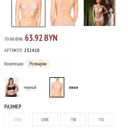
63.92 BYN
79.90 BYN
АРТИКУЛ:
252410
Коллекция:
Розмарин
черный
пион
РАЗМЕР
100B
100C
75B
75C