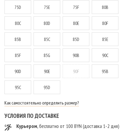
75D
75E
75F
80B
80C
80D
80E
80F
85B
85C
85D
85E
85F
85G
90B
90C
90D
90E
90F
95B
95C
95D
Как самостоятельно определить размер?
УСЛОВИЯ ПО ДОСТАВКЕ
Курьером
, бесплатно от 100 BYN (доставка 1-2 дня)