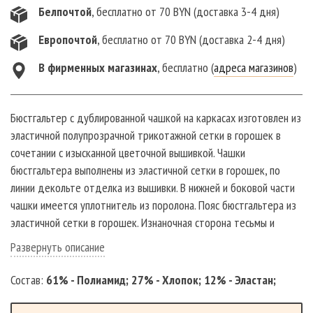
Белпочтой
, бесплатно от 70 BYN (доставка 3-4 дня)
Европочтой
, бесплатно от 70 BYN (доставка 2-4 дня)
В фирменныx магазинах
, бесплатно (
адреса магазинов
)
Бюстгальтер с дублированной чашкой на каркасах изготовлен из
эластичной полупрозрачной трикотажной сетки в горошек в
сочетании с изысканной цветочной вышивкой. Чашки
бюстгальтера выполнены из эластичной сетки в горошек, по
линии декольте отделка из вышивки. В нижней и боковой части
чашки имеется уплотнитель из поролона. Пояс бюстгальтера из
эластичной сетки в горошек. Изнаночная сторона тесьмы и
бретелей бюстгалтера очень мягкая и приятная к телу. Бретели
Развернуть описание
регулируются по длине. Ширина бретели зависит от размера
бюстгальтера, чем больше размер и полнота, тем шире лямка. У
Состав:
61% - Полиамид; 27% - Хлопок; 12% - Эластан;
бюстгальтера в качестве декоративного элемента
присутствует маленький бантик спереди по центру изделия.