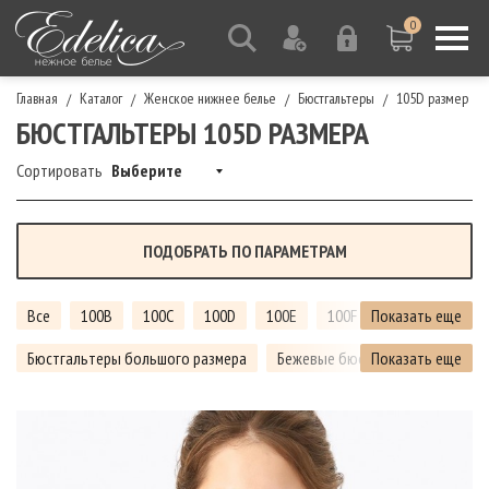
0
Главная
Каталог
Женское нижнее белье
Бюстгальтеры
105D размер
/
/
/
/
БЮСТГАЛЬТЕРЫ 105D РАЗМЕРА
Сортировать
Выберите
ПОДОБРАТЬ ПО ПАРАМЕТРАМ
Все
100B
100C
100D
100E
100F
Показать еще
105B
105C
Бюстгальтеры большого размера
Бежевые бюстгальтеры
Показать еще
Тел