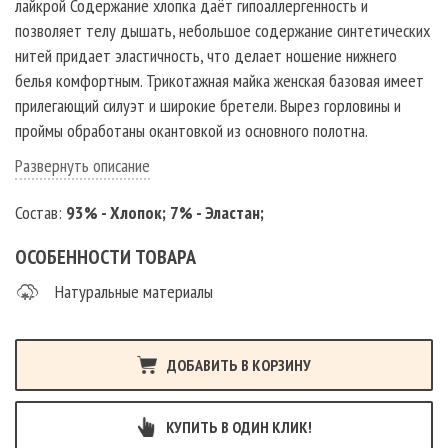
лайкрой Содержание хлопка даёт гипоаллергенность и
позволяет телу дышать, небольшое содержание синтетических
нитей придает эластичность, что делает ношение нижнего
белья комфортным. Трикотажная майка женская базовая имеет
прилегающий силуэт и широкие бретели. Вырез горловины и
проймы обработаны окантовкой из основного полотна.
Комфортные широкие бретели. Низ изделия обработан плоским
Развернуть описание
швом вподгибку. Выверенные конструкции майки на бретельках
и натуральный дышащий хлопок обеспечат идеальную посадку и
Состав:
93% - Хлопок; 7% - Эластан;
комфорт при носке, что позволяет носить ее как в зимний, так и
летний период. Благодаря качественному составу, майка
ОСОБЕННОСТИ ТОВАРА
женская хлопковая не деформируется и не меняет свой цвет
Натуральные материалы
даже при длительном ношении и после стирок. Майка из хлопка
с широкими бретелями - идеальный вариант для создания
повседневного образа, как база гардероба, а также отлично
ДОБАВИТЬ В КОРЗИНУ
подойдёт как домашняя одежда, одежда для сна и отдыха,
одежда для спорта.
КУПИТЬ В ОДИН КЛИК!