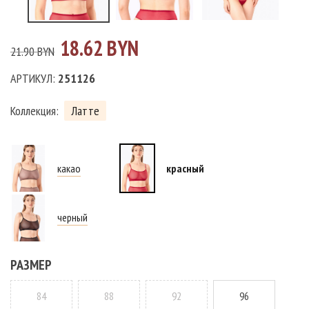
18.62 BYN
21.90 BYN
АРТИКУЛ:
251126
Коллекция:
Латте
какао
красный
черный
РАЗМЕР
84
88
92
96