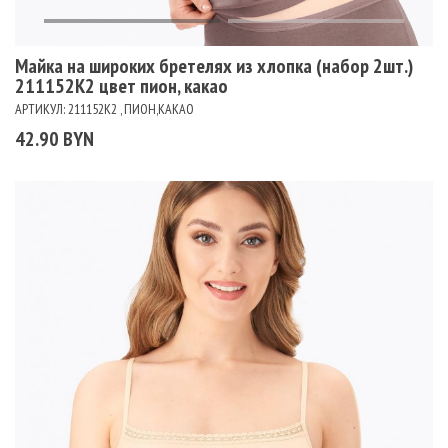
Майка на широких бретелях из хлопка (набор 2шт.)
211152К2 цвет пион, какао
АРТИКУЛ: 211152K2 , ПИОН,КАКАО
42.90 BYN