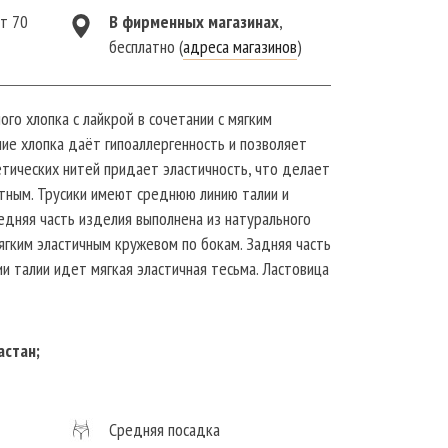
от 70
В фирменныx магазинах
,
бесплатно (
адреса магазинов
)
ого хлопка с лайкрой в сочетании с мягким
ие хлопка даёт гипоаллергенность и позволяет
тических нитей придает эластичность, что делает
тным. Трусики имеют среднюю линию талии и
едняя часть изделия выполнена из натурального
ягким эластичным кружевом по бокам. Задняя часть
ии талии идет мягкая эластичная тесьма. Ластовица
едрам настрочены незаметным плоским швом.
рукции трусов макси подчеркивают изящество
елие не боится многократных стирок. Со
астан;
и не растягивается. Трусы классической модели со
 повседневной носке, а также их можно
йоги, танцев, фитнеса, гимнастики, активного
Средняя посадка
менности и после родов.