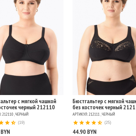
Размеры
95D
85E
85F
90B
90C
90D
95B
95C
змеры
85D
85C
85B
80F
80E
80D
80C
100
B
100C
100D
100E
100F
105B
105C
80G
75F
90F
100B
100D
100E
100F
D
105E
75D
75E
75F
75G
80C
80D
105B
105C
105D
105E
75D
75E
75G
80F
80G
80H
85B
85C
85D
85E
80H
85G
85H
90E
95F
95G
100G
1
85G
85H
90B
90C
90D
90E
90F
100I
105F
105G
105H
105I
85I
90H
95B
95C
95D
95E
95F
95G
90I
95H
95I
90G
95E
ет
Цвет
РНЫЙ
БЕЖЕВЫЙ
БЕЛЫЙ
БЕЖЕВЫЙ
ЧЕРНЫЙ
БЕЛЫЙ
альтер c мягкой чашкой
Бюстгальтер с мягкой чаш
осточек черный 212110
без косточек черный 212
: 212110 , ЧЕРНЫЙ
АРТИКУЛ: 212111 , ЧЕРНЫЙ
(19)
(25)
 BYN
44.90 BYN