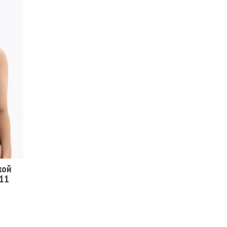
C
00H
кой
111