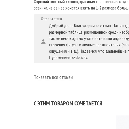
Хороший плотный хлопок, красивая женственная модель
резинка, из-за нее хочется взять на 1-2 размера больш
Ответ на отзыв:
Добрый день. Благодарим за отзыв .Наши из
размерной таблице, размещенной среди изоб
так же необходимо учитывать ваши индивид
строения фигуры и личные предпочтения (св
ощущения и т.д.). Надеемся, что дальнейшие 
С уважением, «Edelica».
Показать все отзывы
С ЭТИМ ТОВАРОМ СОЧЕТАЕТСЯ