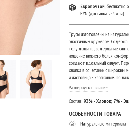
Европочтой
, бесплатно 
BYN (доставка 2-4 дня)
Трусы изготовлены из натуральн
эластичным кружевом. Содержан
телу дышать, содержание синте
ношение нижнего белья комфор
создают идеальный силуэт. Пер
хлопка в сочетании с широким м
и ластовица - хлопковые. По лин
и узкие эластичные ленты по б
Развернуть описание
Выверенные классические конст
фигуры и создают комфорт. Изд
Состав:
93% - Хлопок; 7% - Эл
временем белье не меняет цвет 
средней талией очень удобны в
ОСОБЕННОСТИ ТОВАРА
использовать для спорта, бега, 
Натуральные материалы
отдыха, а также в период бере