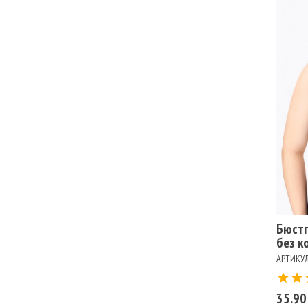
Ра
100
105
80E
85F
90G
Цв
ЧЕ
Бюстг
без к
АРТИКУЛ
35.90