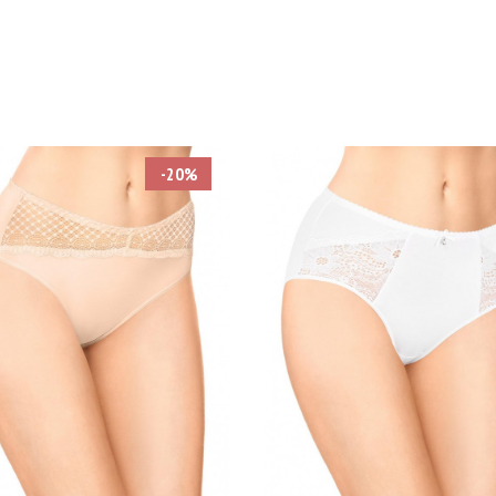
-20%
змеры
Размеры
106
110
114
94
98
102
106
110
114
118
98
ет
Цвет
ЖЕВЫЙ
БЕЛЫЙ
ЧЕРНЫЙ
БЕЛЫЙ
КРАСНЫЙ