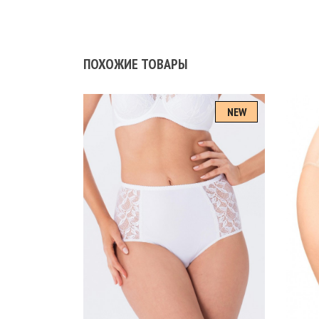
ПОХОЖИЕ ТОВАРЫ
NEW
Размеры
102
106
110
114
118
98
Ра
102
Цвет
БЕЛЫЙ
КАКАО
КРАСНЫЙ
ПИОН
Цв
ЧЕРНЫЙ
СИНИЙ
БЕ