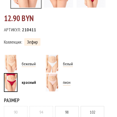
12.90 BYN
АРТИКУЛ:
210411
Коллекция:
Зефир
бежевый
белый
красный
пион
РАЗМЕР
90
94
98
102