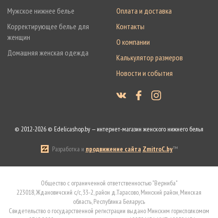
Мужское нижнее белье
Оплата и доставка
Корректирующее белье для
Контакты
женщин
О компании
Домашняя женская одежда
Калькулятор размеров
Новости и события
© 2012-2026 © Edelicashop.by — интернет-магазин женского нижнего белья
Разработка и
продвижение сайта
ZmitroC.by
™
Общество с ограниченной ответственностью "Верниба"
223018, Ждановичский с/с, 33-2, район д.Тарасово, Минский район, Минская
область, Республика Беларусь
Свидетельство о государственной регистрации выдано Минским горисполкомом