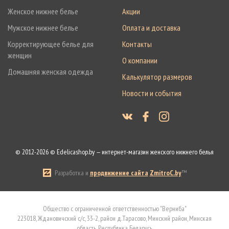
Женское нижнее белье
Акции
Мужское нижнее белье
Оплата и доставка
Корректирующее белье для
Контакты
женщин
О компании
Домашняя женская одежда
Калькулятор размеров
Новости и события
© 2012-2026 © Edelicashop.by — интернет-магазин женского нижнего белья
Разработка и
продвижение сайта
ZmitroC.by
™
Общество с ограниченной ответственностью "Верниба"
223018, Ждановичский с/с, 33-2, район д.Тарасово, Минский район, Минская
область, Республика Беларусь