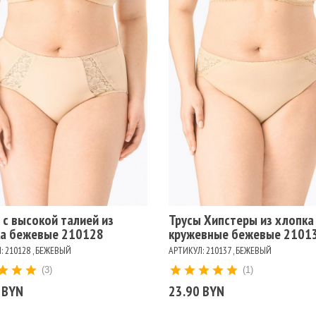
змеры
Размеры
106
110
114
118
122
98
102
106
110
114
118
94
98
ет
Цвет
ЖЕВЫЙ
БЕЛЫЙ
ЧЕРНЫЙ
БЕЖЕВЫЙ
БЕЛЫЙ
ЧЕРНЫЙ
 с высокой талией из
Трусы Хипстеры из хлопка
а бежевые 210128
кружевные бежевые 2101
: 210128 , БЕЖЕВЫЙ
АРТИКУЛ: 210137 , БЕЖЕВЫЙ
(3)
(1)
 BYN
23.90 BYN