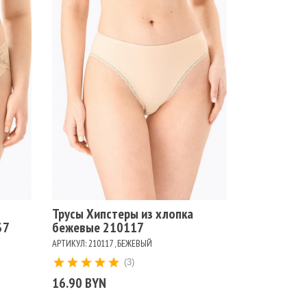
Размеры
102
90
94
Цвет
БЕЖЕВЫЙ
БЕЛЫЙ
ЧЕРНЫЙ
Трусы Хипстеры из хлопка
37
бежевые 210117
АРТИКУЛ: 210117 , БЕЖЕВЫЙ
(3)
16.90 BYN