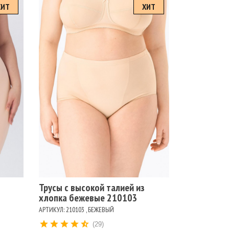
ХИТ
ХИТ
Размеры
102
106
110
114
118
122
98
Цвет
БЕЖЕВЫЙ
БЕЛЫЙ
ЧЕРНЫЙ
Трусы с высокой талией из
хлопка бежевые 210103
АРТИКУЛ: 210103 , БЕЖЕВЫЙ
(29)