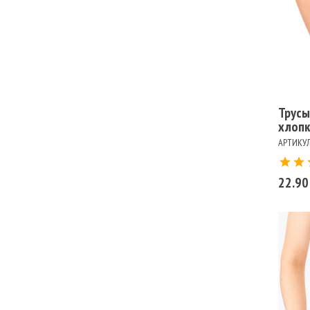
Ра
102
Цв
БЕ
Трусы
хлопк
АРТИКУЛ
22.90