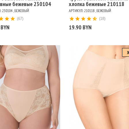
евные бежевые 230104
хлопка бежевые 210118
: 230104 , БЕЖЕВЫЙ
АРТИКУЛ: 210118 , БЕЖЕВЫЙ
(67)
(18)
 BYN
19.90 BYN
змеры
Размеры
106
110
114
118
98
102
106
110
114
118
98