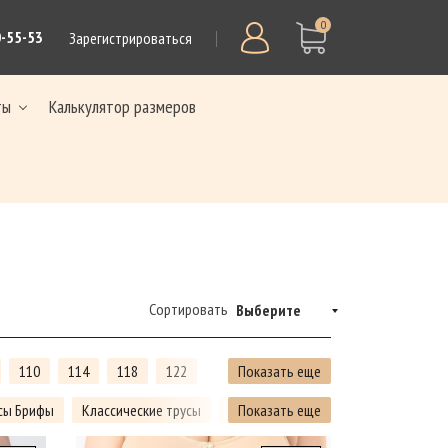
0
0-55-53
Зарегистрироваться
ты
Калькулятор размеров
Сортировать
Выберите
110
114
118
122
Показать еще
сы Брифы
Классические трусы
Трусы Слипы
Показать еще
Трусы с высокой т