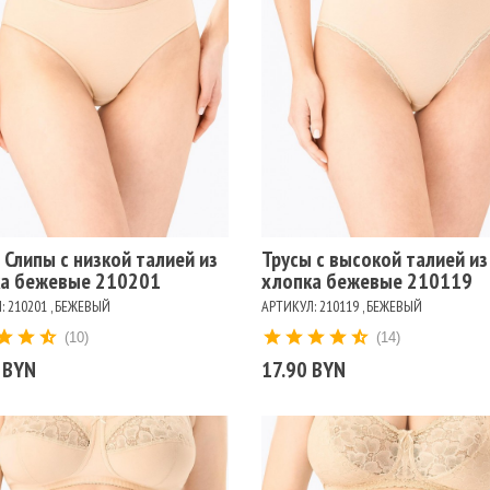
змеры
106
90
94
98
Размеры
102
106
110
114
94
98
ет
ЖЕВЫЙ
БЕЛЫЙ
КРАСНЫЙ
ПИОН
Цвет
РНЫЙ
БЕЖЕВЫЙ
БЕЛЫЙ
ЧЕРНЫЙ
 Слипы с низкой талией из
Трусы с высокой талией из
а бежевые 210201
хлопка бежевые 210119
: 210201 , БЕЖЕВЫЙ
АРТИКУЛ: 210119 , БЕЖЕВЫЙ
(10)
(14)
 BYN
17.90 BYN