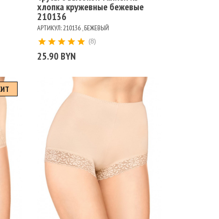
хлопка кружевные бежевые
210136
АРТИКУЛ: 210136 , БЕЖЕВЫЙ
(8)
25.90 BYN
ХИТ
Размеры
102
106
110
114
98