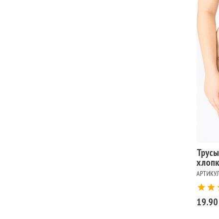
Ра
102
Цв
БЕ
Трусы
хлопк
АРТИКУЛ
19.90