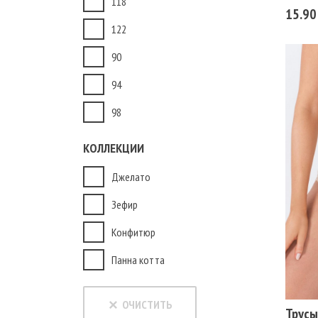
118
15.90
122
90
94
98
КОЛЛЕКЦИИ
Джелато
Зефир
Ра
Конфитюр
102
Цв
Панна котта
БЕ
×
ОЧИСТИТЬ
Трусы