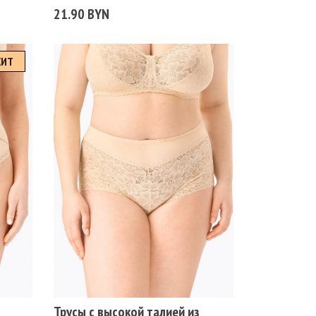
21.90 BYN
ХИТ
Размеры
102
106
110
114
118
98
Цвет
БЕЖЕВЫЙ
БЕЛЫЙ
ЧЕРНЫЙ
Трусы с высокой талией из