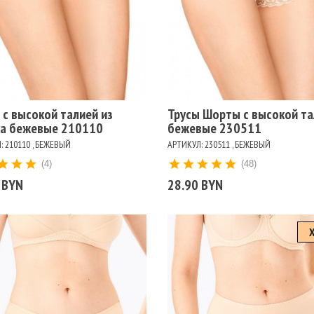
змеры
Размеры
106
110
114
94
98
102
106
110
114
98
ет
Цвет
ЖЕВЫЙ
БЕЛЫЙ
ЧЕРНЫЙ
БЕЖЕВЫЙ
БЕЛЫЙ
ЧЕРНЫЙ
 с высокой талией из
Трусы Шорты с высокой т
а бежевые 210110
бежевые 230511
: 210110 , БЕЖЕВЫЙ
АРТИКУЛ: 230511 , БЕЖЕВЫЙ
(4)
(48)
 BYN
28.90 BYN