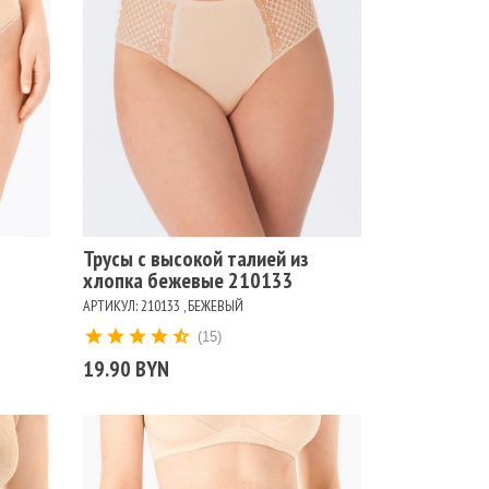
Размеры
102
106
110
114
98
Цвет
БЕЖЕВЫЙ
БЕЛЫЙ
ЧЕРНЫЙ
Трусы с высокой талией из
хлопка бежевые 210133
АРТИКУЛ: 210133 , БЕЖЕВЫЙ
(15)
19.90 BYN