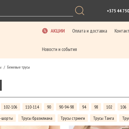
+375 44 75
АКЦИИ
Оплата и доставка
Контак
Новости и события
ы
Бежевые трусы
/
Ы
102-106
110-114
90
90-94-98
94
98
102
106
ы-шорты
Трусы бразилиана
Трусы стринги
Трусы Танга
Тру