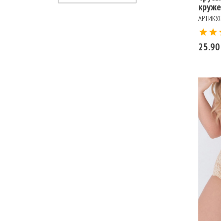
круж
АРТИКУЛ
25.90
Ра
102