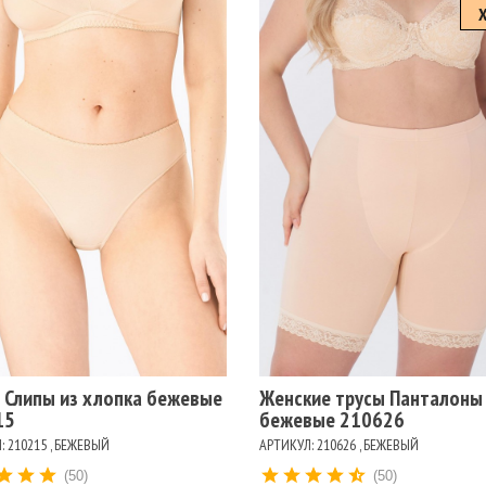
змеры
106
110
90
94
98
Размеры
102
106
110
114
118
122
98
ет
ЖЕВЫЙ
БЕЛЫЙ
КРАСНЫЙ
ПИОН
Цвет
РНЫЙ
ТЕЛЕСНЫЙ
БЕЖЕВЫЙ
БЕЛЫЙ
ЧЕРНЫЙ
 Слипы из хлопка бежевые
Женские трусы Панталоны
15
бежевые 210626
: 210215 , БЕЖЕВЫЙ
АРТИКУЛ: 210626 , БЕЖЕВЫЙ
(50)
(50)