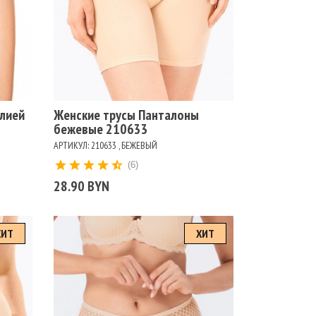
Размеры
102
106
110
114
118
122
98
Цвет
БЕЖЕВЫЙ
ЧЕРНЫЙ
алией
Женские трусы Панталоны
бежевые 210633
АРТИКУЛ: 210633 , БЕЖЕВЫЙ
(6)
28.90 BYN
ХИТ
ХИТ