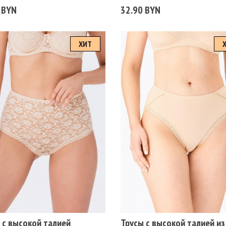
 BYN
32.90 BYN
ХИТ
змеры
Размеры
106
110
114
118
98
102
106
110
114
118
94
98
ет
Цвет
ЖЕВЫЙ
БЕЛЫЙ
ЧЕРНЫЙ
БЕЖЕВЫЙ
БЕЛЫЙ
ЧЕРНЫЙ
 с высокой талией
Трусы с высокой талией из