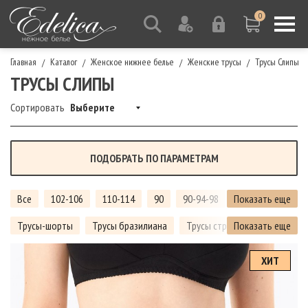
0
Главная
Каталог
Женское нижнее белье
Женские трусы
Трусы Слипы
/
/
/
/
ТРУСЫ СЛИПЫ
Сортировать
Выберите
ПОДОБРАТЬ ПО ПАРАМЕТРАМ
Все
102-106
110-114
90
90-94-98
Показать еще
94
98
10
Трусы-шорты
Трусы бразилиана
Трусы стринги
Показать еще
Трусы Тан
ХИТ